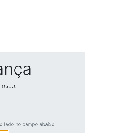
ança
nosco.
ao lado no campo abaixo