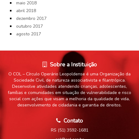
maio 2018
abril 2018
dezembro 2017
outubro 2017
agosto 2017
Sobre a Instituição
O COL – Círculo Operário Leopoldense é uma Organização da
Sociedade Civil, de natureza associativista e filantrópica.
Desenvolve atividades atendendo crianças, adolescentes,
famílias e comunidades em situação de vulnerabilidade e risco
social com ações que visam a melhoria da qualidade de vida,
desenvolvimento de cidadania e garantia de direitos.
Contato
RS (51) 3592-1681