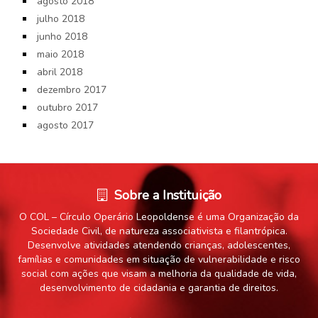
agosto 2018
julho 2018
junho 2018
maio 2018
abril 2018
dezembro 2017
outubro 2017
agosto 2017
Sobre a Instituição
O COL – Círculo Operário Leopoldense é uma Organização da
Sociedade Civil, de natureza associativista e filantrópica.
Desenvolve atividades atendendo crianças, adolescentes,
famílias e comunidades em situação de vulnerabilidade e risco
social com ações que visam a melhoria da qualidade de vida,
desenvolvimento de cidadania e garantia de direitos.