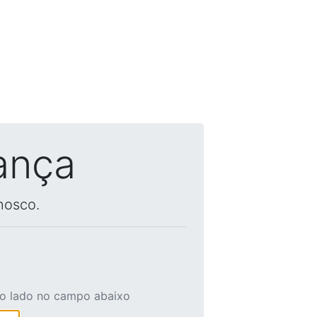
ança
nosco.
ao lado no campo abaixo